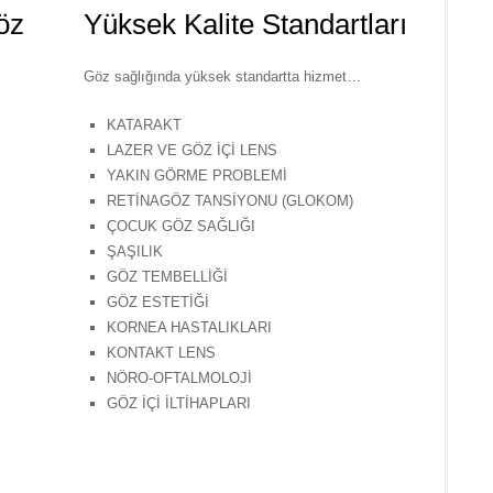
öz
Yüksek Kalite Standartları
Göz sağlığında yüksek standartta hizmet…
KATARAKT
LAZER VE GÖZ İÇİ LENS
YAKIN GÖRME PROBLEMİ
RETİNAGÖZ TANSİYONU (GLOKOM)
ÇOCUK GÖZ SAĞLIĞI
ŞAŞILIK
GÖZ TEMBELLİĞİ
GÖZ ESTETİĞİ
KORNEA HASTALIKLARI
KONTAKT LENS
NÖRO-OFTALMOLOJİ
GÖZ İÇİ İLTİHAPLARI