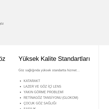
göz
öz
Yüksek Kalite Standartları
Göz sağlığında yüksek standartta hizmet…
KATARAKT
LAZER VE GÖZ İÇİ LENS
YAKIN GÖRME PROBLEMİ
RETİNAGÖZ TANSİYONU (GLOKOM)
ÇOCUK GÖZ SAĞLIĞI
ŞAŞILIK