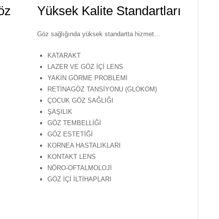
öz
Yüksek Kalite Standartları
Göz sağlığında yüksek standartta hizmet…
KATARAKT
LAZER VE GÖZ İÇİ LENS
YAKIN GÖRME PROBLEMİ
RETİNAGÖZ TANSİYONU (GLOKOM)
ÇOCUK GÖZ SAĞLIĞI
ŞAŞILIK
GÖZ TEMBELLİĞİ
GÖZ ESTETİĞİ
KORNEA HASTALIKLARI
KONTAKT LENS
NÖRO-OFTALMOLOJİ
GÖZ İÇİ İLTİHAPLARI